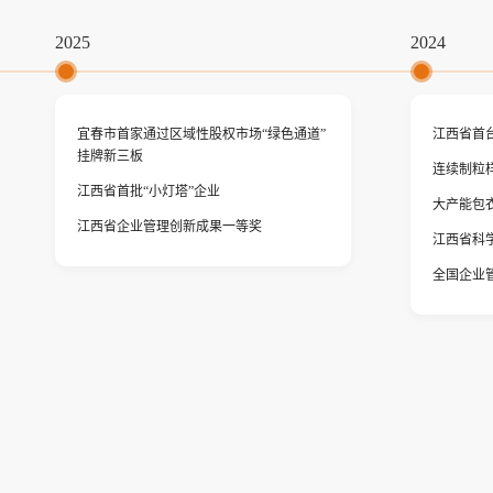
2025
2024
宜春市首家通过区域性股权市场“绿色通道”
江西省首
挂牌新三板
连续制粒
江西省首批“小灯塔”企业
大产能包衣
江西省企业管理创新成果一等奖
江西省科
全国企业