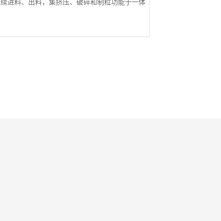
连续进料、出料，集挤压、破碎和制粒功能于一体
具