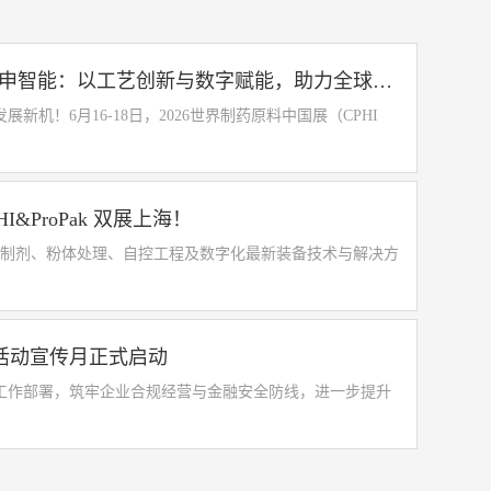
卧式双轴桨叶混合机
高压均质机
隧
CPHI 2026展会回顾 l 万申智能：以工艺创新与数字赋能，助力全球药企智造升级
适用于粉体与粉体、颗粒与颗粒、颗粒与粉体及添
适用于纳米级物料制备、细胞破壁
适用于物料外包
适用于袋
加少量液体的混合
新机！6月16-18日，2026世界制药原料中国展（CPHI
CPHI&ProPak 双展上海！
固体制剂、粉体处理、自控工程及数字化最新装备技术与解决方
融活动宣传月正式启动
工作部署，筑牢企业合规经营与金融安全防线，进一步提升