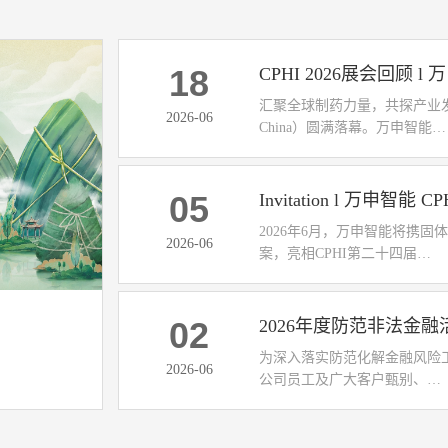
膏霜真空均质乳化机
负压称量罩
18
料转
适用于膏霜乳液、医药软膏、日化膏剂及各类膏状
局部净化设备，避免粉尘、试剂的交叉污染
乳化食品的规模化生产
汇聚全球制药力量，共探产业发展
2026-06
China）圆满落幕。万申智能…
05
Invitation l 万申智能 
2026年6月，万申智能将携
2026-06
案，亮相CPHI第二十四届…
02
2026年度防范非法金
为深入落实防范化解金融风险
2026-06
公司员工及广大客户甄别、…