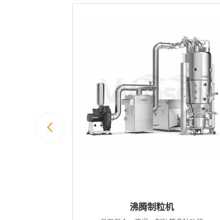
粒机
沸腾制粒机