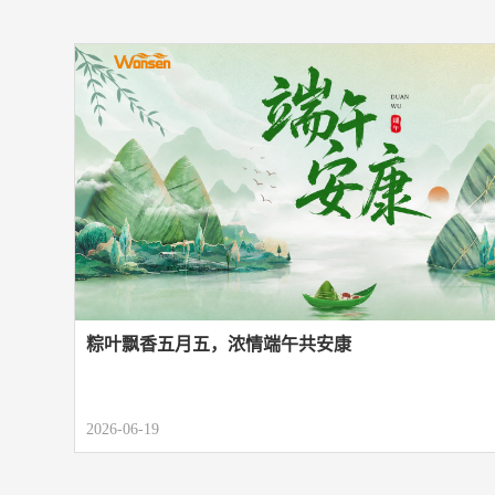
菌室
机
闭路式喷雾干燥机
风淋室
 表面微生物消杀
料的拆包投料
适用于仅需外包装除尘、无表面灭菌要求的物
有机溶剂料浆的专用设备
运工序
粽叶飘香五月五，浓情端午共安康
2026-06-19