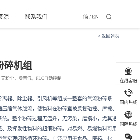
资源
联系我们
简
/
EN
< 返回列表
粉碎机组
无粉尘，噪音低，PLC自动控制
在线客服
分离器、除尘器、引风机等组成一整套的气流粉碎系
国内热线
速压缩气体旋流，使物料在粉碎室被反复碰撞、摩擦、
系统。整个粉碎过程无温升，无污染，磨损小，尤其适
国际热线
低、及挥发性物料的超细粉碎。对易燃、易爆物料可用
空气实现闭路循环粉碎。广泛应用于食品、医药、化