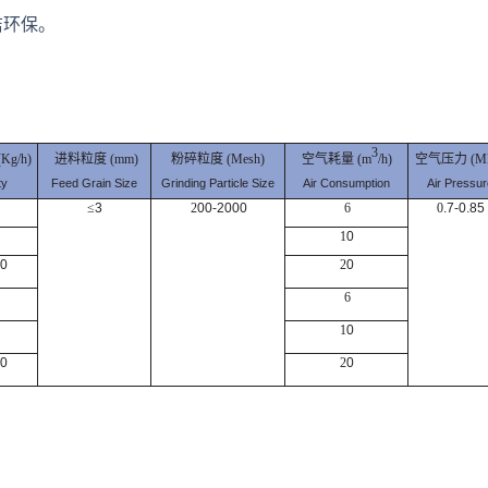
洁环保。
3
空气耗量 (m
/h)
(
Kg/
h
)
进料粒度 (
mm
)
粉碎粒度 (M
esh
)
空气压力 (MP
Air
Consumption
ty
Feed Grain Size
Grinding Particle Size
Air Pressu
r
≤
3
2
00-2000
6
0
.7-0.85
1
0
00
2
0
6
1
0
00
2
0