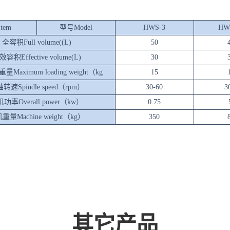
tem
型号Model
HWS-3
HW
全容积Full volume((L)
50
容积Effective volume(L)
30
Maximum loading weight（kg
15
转速Spindle speed（rpm）
30-60
3
功率Overall power（kw）
0.75
重量Machine weight（kg）
350
其它产品