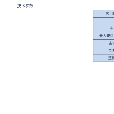
技术参数
项目I
有效
最大装料重量
主轴
整机
整机