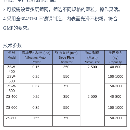
音低，生产过程清洁环保。
3.可按需设置多层筛网，筛选不同规格的颗粒，操作灵活。
4.采用全
304/316L不锈钢制造，内表面光滑不积粉，符合
GMP的要求。
技术参数
型号
震动电机功率
(
kw
)
筛面直径
(
mm
)
筛网规格
生产能力
(
Mesh
)
(
kg
)
Model
Vibration
Motor
Sieve Plate
Power
Diameter
Sieve Size
Capacity
ZSW-
0.15
350
2-500
40-600
400
ZSW-
0.25
550
100-1000
600
ZSW-
0.37
750
150-3000
800
ZS-400
0
.25
350
2-500
40-800
ZS-600
0.35
550
100-1000
ZS-800
0
.55
750
150-3000