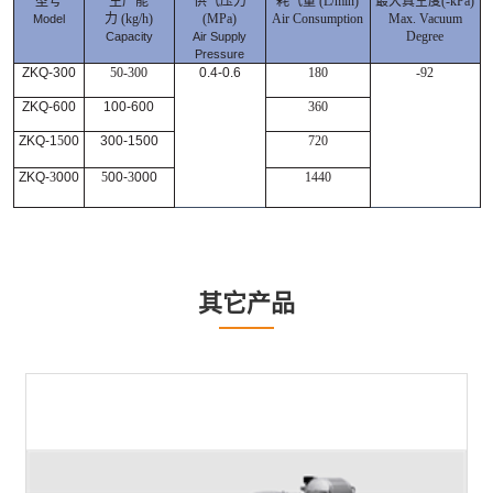
型号
生产能
供气压力
耗气量 (L/min)
最大真空度(-kPa)
力
(kg/h)
(
MPa)
Air Consumption
Max. Vacuum
Model
Degree
Capacity
Air Supply
Pressure
ZKQ-300
50-300
0.4-0.6
180
-92
ZKQ-600
100-600
360
ZKQ-1
5
00
300-1500
720
ZKQ-
3
000
5
00-
3
000
1440
其它产品