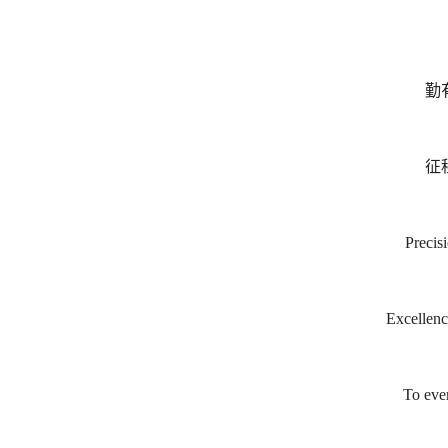
勤
征
Precis
Excellenc
To eve