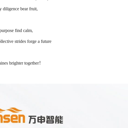
 diligence bear fruit,
purpose find calm,
lective strides forge a future
hines brighter together！