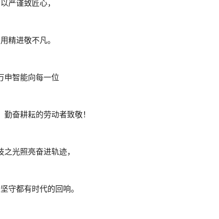
以严谨致匠心，
用精进敬不凡。
万申智能向每一位
、勤奋耕耘的劳动者致敬！
技之光照亮奋进轨迹，
份坚守都有时代的回响。