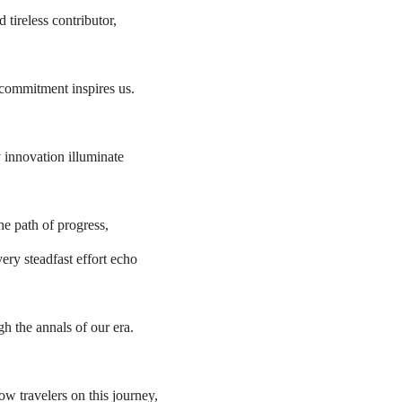
d tireless contributor,
commitment inspires us.
innovation illuminate
he path of progress,
ery steadfast effort echo
gh the annals of our era.
low travelers on this journey,