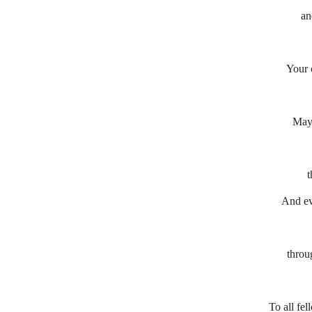
an
Your 
May 
t
And ev
throu
To all fel