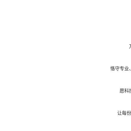
恪守专业
愿科
让每