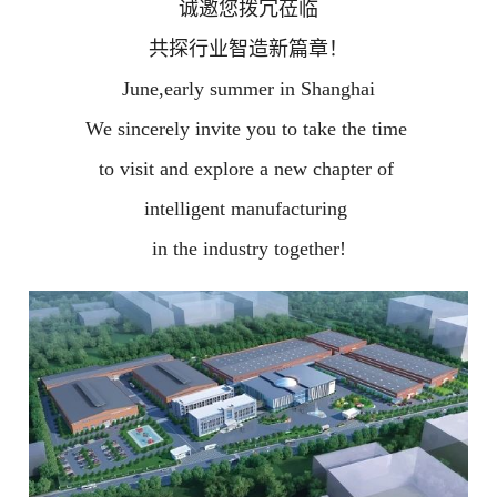
诚邀您拨冗莅临
共探行业智造新篇章！
June,early summer in Shanghai
We sincerely invite you to take the time
to visit and explore a new chapter of
intelligent manufacturing
in the industry together!