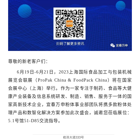
尊敬的新老客户们：
6月19日-6月21日
，
2023上海国际食品加工与包装机械
展览会联展（ProPak China & FoodPack China）将在
国家
会展中心（上海）
举行。作为一家专注于制药、
食品
等大健
康产业装备及信息系统研发、制造、销售、服务于一体的国
家高新技术企业，
宜春万申粉体事业部团队将携多款
粉体处
理产品
和
数智化解决方案
参加此次盛会，诚邀您莅临展位：
5.1号馆51-D85
交流指导。